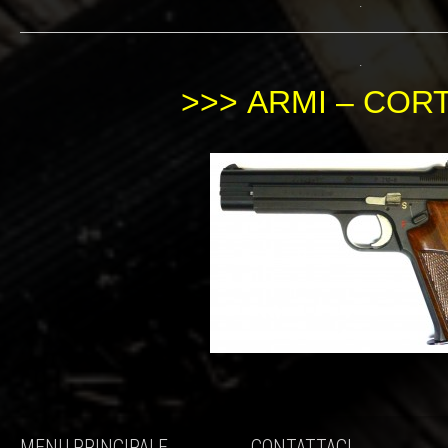
.
.
>>>
ARMI – COR
MENU PRINCIPALE
CONTATTACI